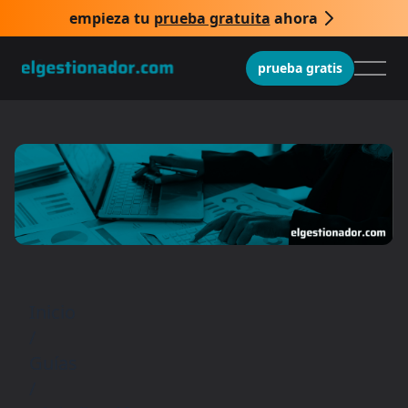
empieza tu
prueba gratuita
ahora
prueba gratis
Inicio
/
Guías
/