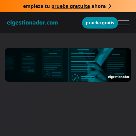
empieza tu
prueba gratuita
ahora
prueba gratis
Inicio
/
Guías
/