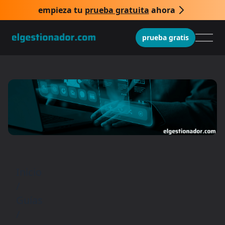
empieza tu
prueba gratuita
ahora
prueba gratis
Inicio
/
Guías
/