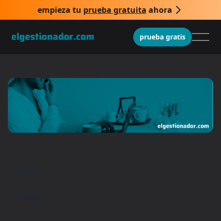
empieza tu
prueba gratuita
ahora
prueba gratis
Inicio
/
Guías
/