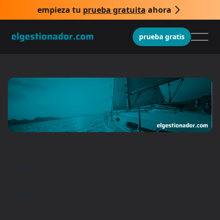
empieza tu
prueba gratuita
ahora
prueba gratis
Inicio
/
Guías
/