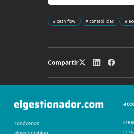
# cash flow
# contabilidad
# e
Compartir
acc
crea
conócenos
inici
elgestionablog