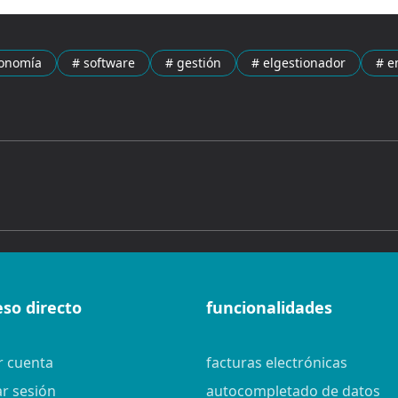
conomía
# software
# gestión
# elgestionador
# e
eso directo
funcionalidades
r cuenta
facturas electrónicas
ar sesión
autocompletado de datos