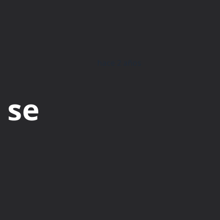
hace 2 años
 se