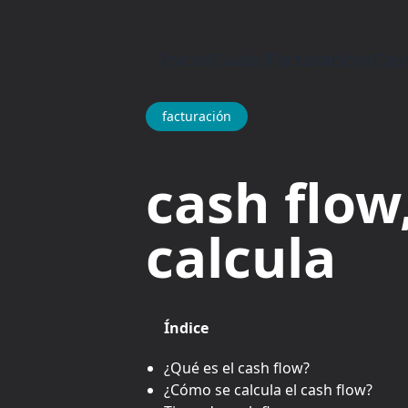
Inicio
/
Guías
/
Facturación
/
Cash
facturación
cash flow
calcula
Índice
¿Qué es el cash flow?
¿Cómo se calcula el cash flow?