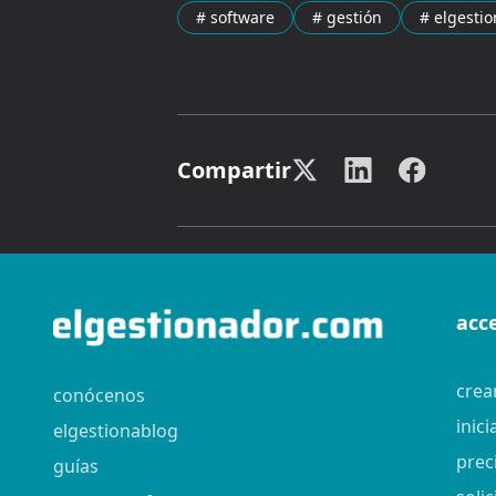
# software
# gestión
# elgesti
Compartir
acc
crea
conócenos
inici
elgestionablog
prec
guías