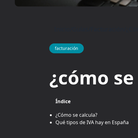
Inicio
/
Guías
/
Facturación
/
¿Cóm
facturación
¿cómo se 
Índice
¿Cómo se calcula?
Qué tipos de IVA hay en España