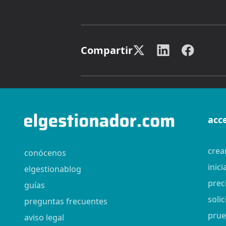
Compartir
acc
crea
conócenos
inici
elgestionablog
prec
guías
soli
preguntas frecuentes
prue
aviso legal