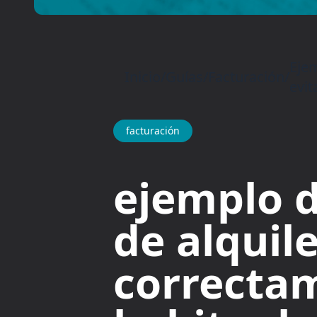
Ejem
Inicio
/
Guías
/
Facturación
/
evit
facturación
ejemplo d
de alquil
correctam