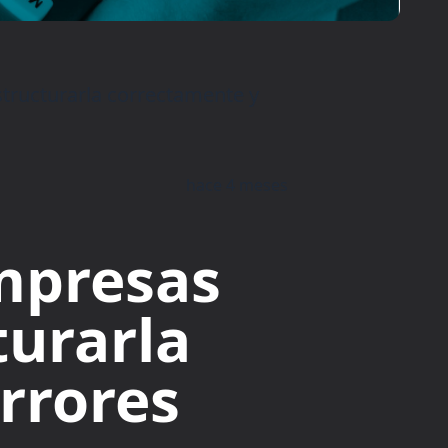
structurarla correctamente y
hace 4 meses
mpresas
turarla
rrores