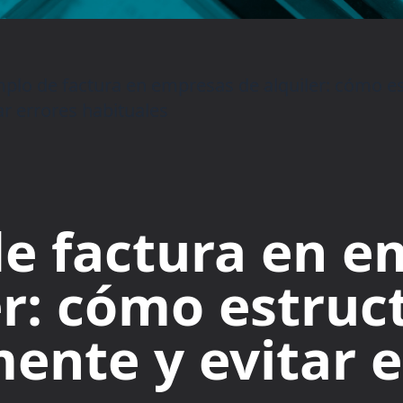
plo de factura en empresas de alquiler: cómo e
ar errores habituales
e factura en e
er: cómo estruc
ente y evitar e