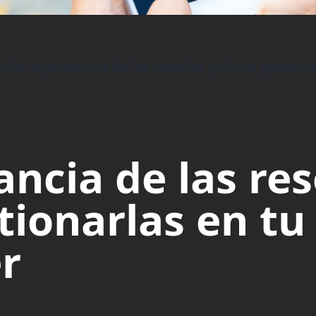
o
/
La importancia de las reseñas y cómo gestionar
ancia de las re
ionarlas en tu
er