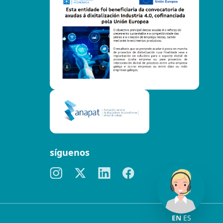
síguenos
EN
ES