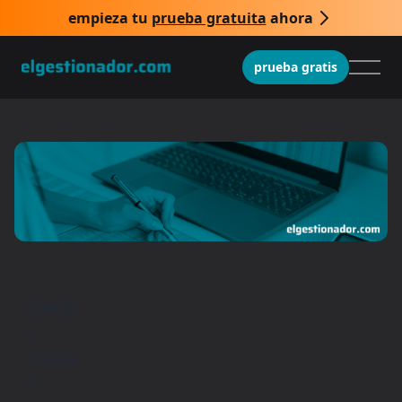
empieza tu
prueba gratuita
ahora
prueba gratis
Inicio
/
Guías
/