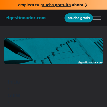
empieza tu
prueba gratuita
ahora
prueba gratis
Inicio
/
Guías
/