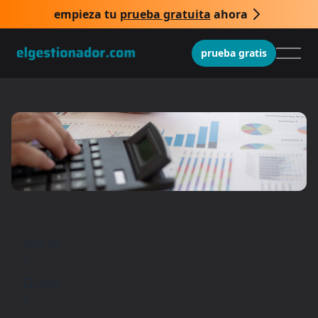
empieza tu
prueba gratuita
ahora
prueba gratis
Inicio
/
Guías
/