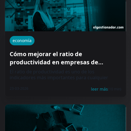
economía
Cómo mejorar el ratio de
productividad en empresas de
alquiler y crecer con menos recursos
El ratio de productividad es uno de los
indicadores más importantes para cualquier
empresa de...
23-03-2026
leer más
(10 min)