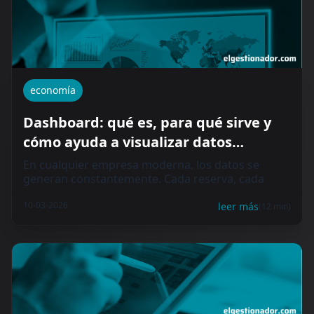
economía
Dashboard: qué es, para qué sirve y
cómo ayuda a visualizar datos
empresariales
En cualquier empresa moderna, los datos se
generan constantemente. Cada reserva, cada
factura, cada cliente...
10-03-2026
leer más
(12 min)