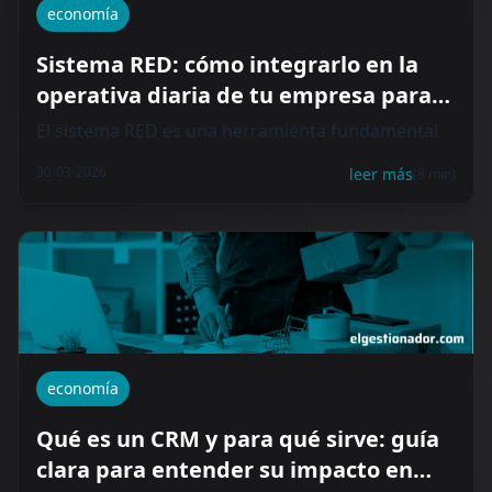
economía
Sistema RED: cómo integrarlo en la
operativa diaria de tu empresa para
ganar control y agilidad
El sistema RED es una herramienta fundamental
para la gestión laboral de las empresas en...
30-03-2026
leer más
(8 min)
economía
Qué es un CRM y para qué sirve: guía
clara para entender su impacto en