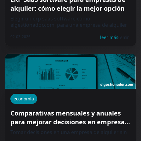
alquiler: cómo elegir la mejor opción
Elegir un erp saas software como
elgestionador.com para una empresa de alquiler
no es una...
02-03-2026
leer más
(9 min)
economía
Comparativas mensuales y anuales
para mejorar decisiones en empresas
de alquiler
Tomar decisiones en una empresa de alquiler sin
datos consolidados es como conducir sin panel...