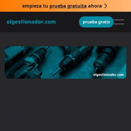
empieza tu
prueba gratuita
ahora
prueba gratis
Inicio
/
Guías
/