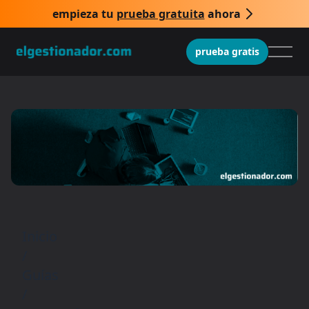
empieza tu
prueba gratuita
ahora
prueba gratis
Inicio
/
Guías
/